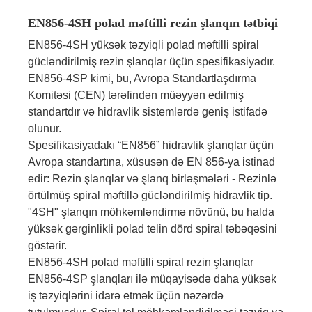
EN856-4SH polad məftilli rezin şlanqın tətbiqi
EN856-4SH yüksək təzyiqli polad məftilli spiral
gücləndirilmiş rezin şlanqlar üçün spesifikasiyadır.
EN856-4SP kimi, bu, Avropa Standartlaşdırma
Komitəsi (CEN) tərəfindən müəyyən edilmiş
standartdır və hidravlik sistemlərdə geniş istifadə
olunur.
Spesifikasiyadakı “EN856” hidravlik şlanqlar üçün
Avropa standartına, xüsusən də EN 856-ya istinad
edir: Rezin şlanqlar və şlanq birləşmələri - Rezinlə
örtülmüş spiral məftillə gücləndirilmiş hidravlik tip.
"4SH" şlanqın möhkəmləndirmə növünü, bu halda
yüksək gərginlikli polad telin dörd spiral təbəqəsini
göstərir.
EN856-4SH polad məftilli spiral rezin şlanqlar
EN856-4SP şlanqları ilə müqayisədə daha yüksək
iş təzyiqlərini idarə etmək üçün nəzərdə