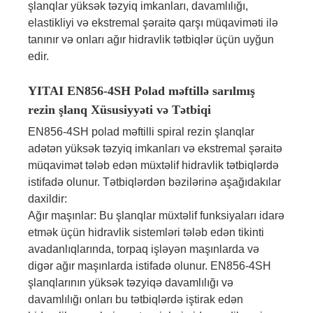
şlanqlar yüksək təzyiq imkanları, davamlılığı,
elastikliyi və ekstremal şəraitə qarşı müqaviməti ilə
tanınır və onları ağır hidravlik tətbiqlər üçün uyğun
edir.
YITAI EN856-4SH Polad məftillə sarılmış
rezin şlanq Xüsusiyyəti və Tətbiqi
EN856-4SH polad məftilli spiral rezin şlanqlar
adətən yüksək təzyiq imkanları və ekstremal şəraitə
müqavimət tələb edən müxtəlif hidravlik tətbiqlərdə
istifadə olunur. Tətbiqlərdən bəzilərinə aşağıdakılar
daxildir:
Ağır maşınlar: Bu şlanqlar müxtəlif funksiyaları idarə
etmək üçün hidravlik sistemləri tələb edən tikinti
avadanlıqlarında, torpaq işləyən maşınlarda və
digər ağır maşınlarda istifadə olunur. EN856-4SH
şlanqlarının yüksək təzyiqə davamlılığı və
davamlılığı onları bu tətbiqlərdə iştirak edən