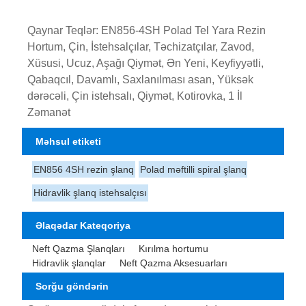
Qaynar Teqlər: EN856-4SH Polad Tel Yara Rezin
Hortum, Çin, İstehsalçılar, Təchizatçılar, Zavod,
Xüsusi, Ucuz, Aşağı Qiymət, Ən Yeni, Keyfiyyətli,
Qabaqcıl, Davamlı, Saxlanılması asan, Yüksək
dərəcəli, Çin istehsalı, Qiymət, Kotirovka, 1 İl
Zəmanət
Məhsul etiketi
EN856 4SH rezin şlanq
Polad məftilli spiral şlanq
Hidravlik şlanq istehsalçısı
Əlaqədar Kateqoriya
Neft Qazma Şlanqları
Kırılma hortumu
Hidravlik şlanqlar
Neft Qazma Aksesuarları
Sorğu göndərin