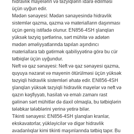
hidravlik mayelərin və təzyiqlərin idarə edilməsi
üçün uyğun edir.
Mədən sənayesi: Mədən sənayesində hidravlik
sistemlər qazma, qazma və materialların daşınması
üçün geniş istifadə olunur. EN856-4SH şlanqları
yüksək təzyiq şərtlərinə, sərt mühitə və adətən
mədən əməliyyatlarında tapılan aşındırıcı
materiallara tab gətirmək qabiliyyətinə görə bu cür
tətbiqlər üçün uyğundur.
Neft və qaz sənayesi: Neft və qaz sənayesi qazma,
quyuya nəzarət və mayenin ötürülməsi üçün yüksək
təzyiqli hidravlik sistemləri əhatə edir. EN856-4SH
şlanqları yüksək təzyiqli hidravlik mayelər və neft və
qazın kəşfiyyatı, hasilatı və emalı zamanı rast
gəlinən sərt mühitlər də daxil olmaqla, bu tətbiqlərin
tələbkar tələblərini yerinə yetirə bilər.
Tikinti sənayesi: EN856-4SH şlanqları kranlar,
ekskavatorlar, yükləyicilər və digər hidravlik
avadanlıqlar kimi tikinti maşınlarında tətbiq tapır. Bu