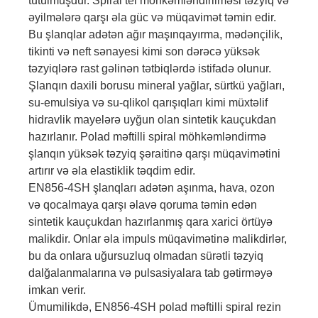
tutulmuşdur. Spiral tel möhkəmləndirilməsi təzyiq və
əyilmələrə qarşı əla güc və müqavimət təmin edir.
Bu şlanqlar adətən ağır maşınqayırma, mədənçilik,
tikinti və neft sənayesi kimi son dərəcə yüksək
təzyiqlərə rast gəlinən tətbiqlərdə istifadə olunur.
Şlanqın daxili borusu mineral yağlar, sürtkü yağları,
su-emulsiya və su-qlikol qarışıqları kimi müxtəlif
hidravlik mayelərə uyğun olan sintetik kauçukdan
hazırlanır. Polad məftilli spiral möhkəmləndirmə
şlanqın yüksək təzyiq şəraitinə qarşı müqavimətini
artırır və əla elastiklik təqdim edir.
EN856-4SH şlanqları adətən aşınma, hava, ozon
və qocalmaya qarşı əlavə qoruma təmin edən
sintetik kauçukdan hazırlanmış qara xarici örtüyə
malikdir. Onlar əla impuls müqavimətinə malikdirlər,
bu da onlara uğursuzluq olmadan sürətli təzyiq
dalğalanmalarına və pulsasiyalara tab gətirməyə
imkan verir.
Ümumilikdə, EN856-4SH polad məftilli spiral rezin