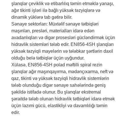
şlanqlar çeviklik və etibarlılıq təmin etməklə yanaşı,
ağır tikinti işləri ilə bağlı yüksək təzyiqlərə və
dinamik yüklərə tab gətirə bilir.
Sənaye sektorları: Müxtəlif sənaye tətbiqləri
maşınları, presləri, materialları idarə edən
avadanlıqları və digər prosesləri gücləndirmək üçün
hidravlik sistemləri tələb edir. EN856-4SH şlanqları
yüksək təzyiqli mayelərin və tələbkar şərtlərin daxil
olduğu belə tətbiqlər üçün uyğundur.
Xülasə, EN856-4SH polad məftilli spiral rezin
şlanqlar ağır maşınqayırma, mədənçıxarma, neft və
qaz, tikinti və yüksək təzyiqli hidravlik sistemlərin
tələb olunduğu digər sənaye sahələrində geniş
şəkildə istifadə olunur. Bu şlanqlar ekstremal
şəraitdə tələb olunan hidravlik tətbiqləri idarə etmək
üçün lazımi gücü, elastikliyi və davamlılığı təmin
edir.