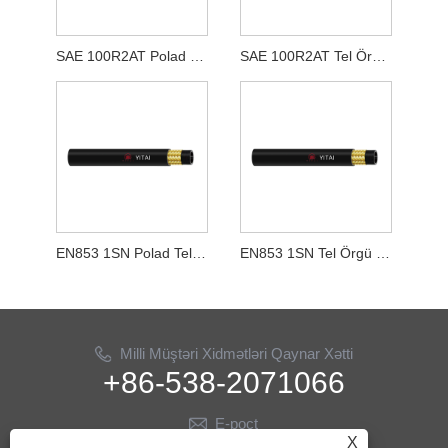
SAE 100R2AT Polad məftillə toxunmuş rezin şlanq
SAE 100R2AT Tel Örgü Hidravlik Rezin Şlanq
EN853 1SN Polad Tel Toxunmuş Rezin Şlanq
EN853 1SN Tel Örgü Hidravlik Rezin Şlanq
Milli Müştəri Xidmətləri Qaynar Xətti
+86-538-2071066
E-poçt
X