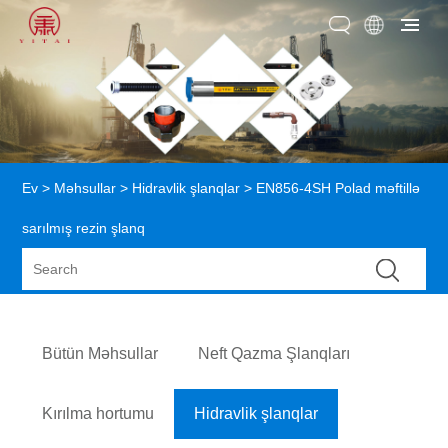
Ev
>
Məhsullar
>
Hidravlik şlanqlar
> EN856-4SH Polad məftillə
sarılmış rezin şlanq
Bütün Məhsullar
Neft Qazma Şlanqları
Kırılma hortumu
Hidravlik şlanqlar