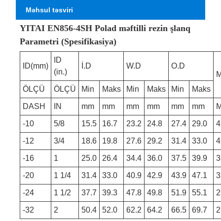
Məhsul təsviri
YITAI EN856-4SH Polad məftilli rezin şlanq
Parametri (Spesifikasiya)
ID
ID(mm)
İ.D
W.D
O.D
(in.)
M
ÖLÇÜ
ÖLÇÜ
Min
Maks
Min
Maks
Min
Maks
DASH
IN
mm
mm
mm
mm
mm
mm
-10
5/8
15.5
16.7
23.2
24.8
27.4
29.0
4
-12
3/4
18.6
19.8
27.6
29.2
31.4
33.0
4
-16
1
25.0
26.4
34.4
36.0
37.5
39.9
3
-20
1 1/4
31.4
33.0
40.9
42.9
43.9
47.1
3
-24
1 1/2
37.7
39.3
47.8
49.8
51.9
55.1
2
-32
2
50.4
52.0
62.2
64.2
66.5
69.7
2