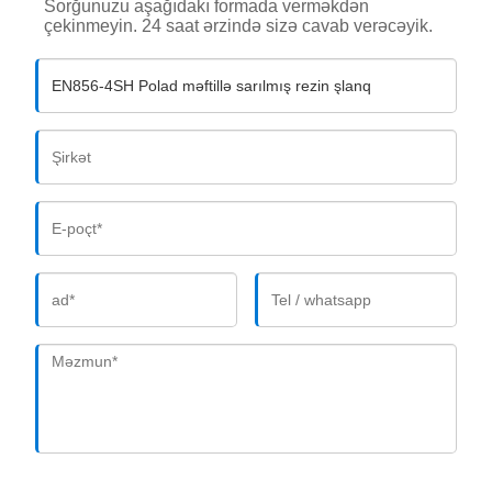
Sorğunuzu aşağıdakı formada verməkdən
çekinmeyin. 24 saat ərzində sizə cavab verəcəyik.