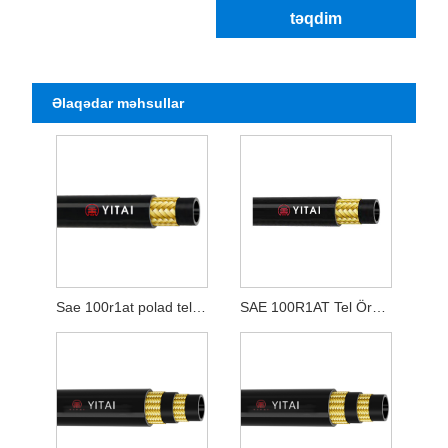
təqdim
Əlaqədar məhsullar
Sae 100r1at polad tel toxunmuş kauçuk hortum
SAE 100R1AT Tel Örgü Hidravlik Rezin Şlanq