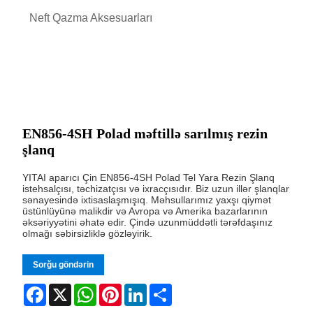
Neft Qazma Aksesuarları
EN856-4SH Polad məftillə sarılmış rezin
şlanq
YITAI aparıcı Çin EN856-4SH Polad Tel Yara Rezin Şlanq
istehsalçısı, təchizatçısı və ixracçısıdır. Biz uzun illər şlanqlar
sənayesində ixtisaslaşmışıq. Məhsullarımız yaxşı qiymət
üstünlüyünə malikdir və Avropa və Amerika bazarlarının
əksəriyyətini əhatə edir. Çində uzunmüddətli tərəfdaşınız
olmağı səbirsizliklə gözləyirik.
Sorğu göndərin
Facebook
X
WhatsApp
Pinterest
LinkedIn
Share