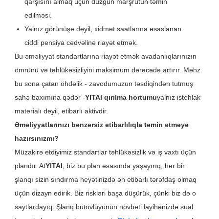
qarşısını almaq üçün düzgün marşrutun təmin
edilməsi.
Yalnız görünüşə deyil, xidmət saatlarına əsaslanan
ciddi pensiya cədvəlinə riayət etmək.
Bu əməliyyat standartlarına riayət etmək avadanlıqlarınızın
ömrünü və təhlükəsizliyini maksimum dərəcədə artırır. Məhz
bu sona çatan öhdəlik - zavodumuzun təsdiqindən tutmuş
sahə baxımına qədər -
YITAI qırılma hortumu
yalnız istehlak
materialı deyil, etibarlı aktivdir.
Əməliyyatlarınızı bənzərsiz etibarlılıqla təmin etməyə
hazırsınızmı?
Müzakirə etdiyimiz standartlar təhlükəsizlik və iş vaxtı üçün
plandır. At
YITAI
, biz bu plan əsasında yaşayırıq, hər bir
şlanqı sizin sındırma heyətinizdə ən etibarlı tərəfdaş olmaq
üçün dizayn edirik. Biz riskləri başa düşürük, çünki biz də o
saytlardayıq. Şlanq bütövlüyünün növbəti layihənizdə sual