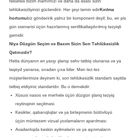
fəlsəfəsi bizim inamımızı və daha da əsası sizin
təhlükəsizliyinizi gücləndirir. Hər şeyi təmin edir
Kırılma
hortumu
biz göndəririk yalnız bir komponent deyil; bu, ən pis
gün ssenarisi üçün hazırlanmış sertifikatlaşdırılmış təzyiqli
gəmidir.
Niyə Düzgün Seçim və Baxım Sizin Son Təhlükəsizlik
Qatınızdır?
Hətta dünyanın ən yaxşı şlanqı səhv tətbiq olunarsa və ya
laqeyd yanarsa, sıradan çıxa bilər. Mən tez-tez
müştərilərimizə deyirəm ki, son təhlükəsizlik standartı saytda
tətbiq etdiyiniz standartdır. Bu o deməkdir:
Xüsusi nasos və mərhələ üçün düzgün şlanq təzyiq
reytinqinin seçilməsi.
Kəsiklər, qabarıqlıqlar və ya birləşmənin bütövlüyü
üçün müntəzəm vizual yoxlamaların aparılması.
Avadanlıqda kəskin əyilmələrin və ya aşınmaların