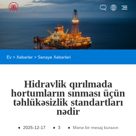
Ev
>
Xəbərlər
>
Sənaye Xəbərləri
Hidravlik qırılmada
hortumların sınması üçün
təhlükəsizlik standartları
nədir
●
2025-12-17
●
3
●
Mənə bir mesaj buraxın