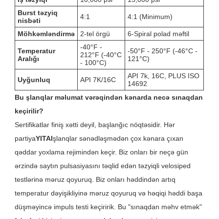
Burst təzyiq
4:1
4:1 (Minimum)
nisbəti
Möhkəmləndirmə
2-tel örgü
6-Spiral polad məftil
-40°F -
Temperatur
-50°F - 250°F (-46°C -
212°F (-40°C
Aralığı
121°C)
- 100°C)
API 7k, 16C, PLUS ISO
Uyğunluq
API 7K/16C
14692
Bu şlanqlar məlumat vərəqindən kənarda necə sınaqdan
keçirilir?
Sertifikatlar finiş xətti deyil, başlanğıc nöqtəsidir. Hər
partiya
YITAI
şlanqlar sənədləşmədən çox kənara çıxan
qəddar yoxlama rejimindən keçir. Biz onları bir neçə gün
ərzində saytın pulsasiyasını təqlid edən təzyiqli velosiped
testlərinə məruz qoyuruq. Biz onları həddindən artıq
temperatur dəyişikliyinə məruz qoyuruq və həqiqi həddi başa
düşməyincə impuls testi keçiririk. Bu "sınaqdan məhv etmək"