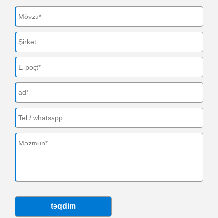
təqdim