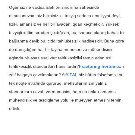
Əgər siz nə vaxtsa işlək bir sındırma sahəsində
olmusunuzsa, siz bilirsiniz ki, təzyiq sadəcə əməliyyat deyil,
fiziki, amansız və hər bir avadanlıqdan keçməkdir. Yüksək
təzyiqli xəttin sıradan çıxdığı an, bu, sadəcə olaraq bahalı bir
bağlanma deyil; bu, ciddi təhlükəsizlik hadisəsidir. Buna görə
də danışdığım hər bir layihə meneceri və mühəndisinin
ağlında bir əsas sual var: təhlükəsizliyi təmin edən əsl
təhlükəsizlik standartları hansılardır?
F
racturing hortumu
ən
zəif halqaya çevrilməkdən? At
YITAI
, biz bütün fəlsəfəmizi bu
tək nöqtə ətrafında qururuq, məhsullarımızın yalnız
standartlara cavab verməməsini, həm də onları amansız
mühəndislik və təsdiqləmə yolu ilə müəyyən etməsini təmin
edirik.