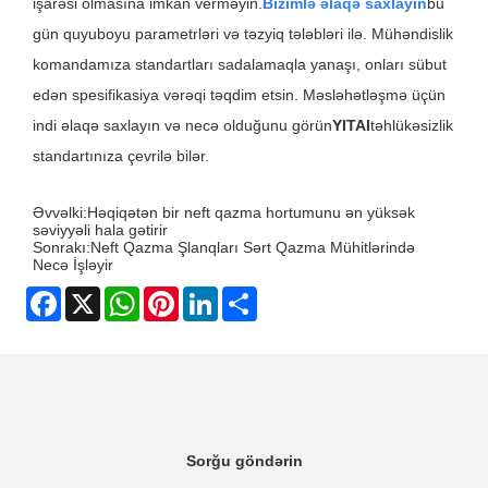
işarəsi olmasına imkan verməyin.
Bizimlə əlaqə saxlayın
bu
gün quyuboyu parametrləri və təzyiq tələbləri ilə. Mühəndislik
komandamıza standartları sadalamaqla yanaşı, onları sübut
edən spesifikasiya vərəqi təqdim etsin. Məsləhətləşmə üçün
indi əlaqə saxlayın və necə olduğunu görün
YITAI
təhlükəsizlik
standartınıza çevrilə bilər.
Əvvəlki:
Həqiqətən bir neft qazma hortumunu ən yüksək
səviyyəli hala gətirir
Sonrakı:
Neft Qazma Şlanqları Sərt Qazma Mühitlərində
Necə İşləyir
Facebook
X
WhatsApp
Pinterest
LinkedIn
Share
Sorğu göndərin