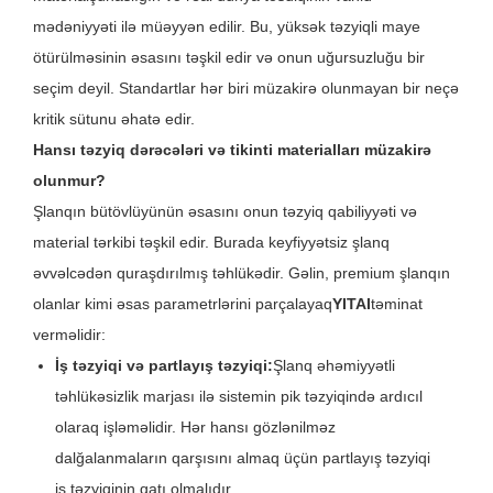
mədəniyyəti ilə müəyyən edilir. Bu, yüksək təzyiqli maye
ötürülməsinin əsasını təşkil edir və onun uğursuzluğu bir
seçim deyil. Standartlar hər biri müzakirə olunmayan bir neçə
kritik sütunu əhatə edir.
Hansı təzyiq dərəcələri və tikinti materialları müzakirə
olunmur?
Şlanqın bütövlüyünün əsasını onun təzyiq qabiliyyəti və
material tərkibi təşkil edir. Burada keyfiyyətsiz şlanq
əvvəlcədən quraşdırılmış təhlükədir. Gəlin, premium şlanqın
olanlar kimi əsas parametrlərini parçalayaq
YITAI
təminat
verməlidir:
İş təzyiqi və partlayış təzyiqi:
Şlanq əhəmiyyətli
təhlükəsizlik marjası ilə sistemin pik təzyiqində ardıcıl
olaraq işləməlidir. Hər hansı gözlənilməz
dalğalanmaların qarşısını almaq üçün partlayış təzyiqi
iş təzyiqinin qatı olmalıdır.