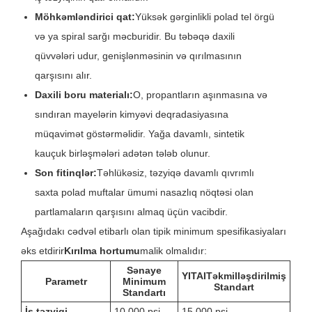
Möhkəmləndirici qat:
Yüksək gərginlikli polad tel örgü
və ya spiral sarğı məcburidir. Bu təbəqə daxili
qüvvələri udur, genişlənməsinin və qırılmasının
qarşısını alır.
Daxili boru materialı:
O, propantların aşınmasına və
sındıran mayelərin kimyəvi deqradasiyasına
müqavimət göstərməlidir. Yağa davamlı, sintetik
kauçuk birləşmələri adətən tələb olunur.
Son fitinqlər:
Təhlükəsiz, təzyiqə davamlı qıvrımlı
saxta polad muftalar ümumi nasazlıq nöqtəsi olan
partlamaların qarşısını almaq üçün vacibdir.
Aşağıdakı cədvəl etibarlı olan tipik minimum spesifikasiyaları
əks etdirir
Kırılma hortumu
malik olmalıdır:
Sənaye
YITAI
Təkmilləşdirilmiş
Parametr
Minimum
Standart
Standartı
İş təzyiqi
10,000 psi
15,000 psi