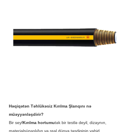
Həqiqətən Təhlükəsiz Kırılma Şlanqını nə
müəyyənləşdirir?
Bir seyf
Kırılma hortumu
tək bir testlə deyil, dizaynın,
materialşünaslığın və real dünya təsdiqinin vahid