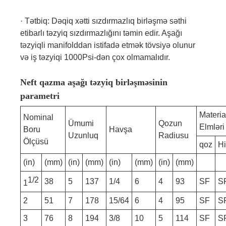
· Tətbiq: Dəqiq xətti sızdırmazlıq birləşmə səthi
etibarlı təzyiq sızdırmazlığını təmin edir. Aşağı
təzyiqli manifolddan istifadə etmək tövsiyə olunur
və iş təzyiqi 1000Psi-dən çox olmamalıdır.
Neft qazma aşağı təzyiq birləşməsinin
parametri
Materia
Nominal
Ümumi
Qozun
Elmləri
Boru
Havşa
Uzunluq
Radiusu
Ölçüsü
qoz
Hi
(in)
(mm)
(in)
(mm)
(in)
(mm)
(in)
(mm)
1/2
38
5
137
1/4
6
4
93
SF
S
1
2
51
7
178
15/64
6
4
95
SF
S
3
76
8
194
3/8
10
5
114
SF
S