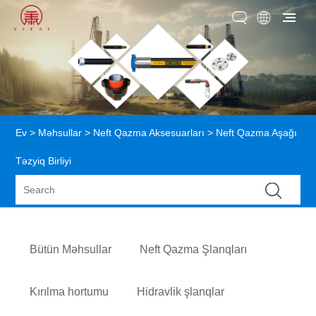
Ev
>
Məhsullar
>
Neft Qazma Aksesuarları
> Neft Qazma Aşağı
Təzyiq Birliyi
Bütün Məhsullar
Neft Qazma Şlanqları
Kırılma hortumu
Hidravlik şlanqlar