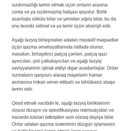
sızdırmazlığı təmin etmək üçün onların arasına
conta və ya sızdırmazlıq halqası qoyulur. Birlik
asanlıqla sökülə bilər və yenidən yığıla bilər, bu da
onu texniki xidmət və ya təmir üçün əlverişli edir.
Aşağı təzyiq birləşmələri adətən müxtəlif məqsədlər
üçün qazma əməliyyatlarında istifadə olunur,
məsələn, birləşdirici palçıq çənləri, palçıq qazı
ayırıcıları, şist çalkalayıcıları və aşağı təzyiq
səviyyələrinin iştirak etdiyi digər avadanlıqlar. Onlar
sızmaların qarşısını alaraq mayelərin hamar
axmasına imkan verən etibarlı və təhlükəsiz əlaqə
təmin edir.
Qeyd etmək vacibdir ki, aşağı təzyiq birliklərinin
xüsusi dizaynı və spesifikasiyası istehsalçıdan və
nəzərdə tutulan tətbiqdən asılı olaraq dəyişə bilər.
Onlar adətən qazma sisteminin düzgün işləməsini