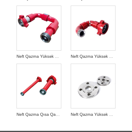
Neft Qazma Yüksək Güclü Hərəkətli Dirsək
Neft Qazma Yüksək Güclü Çevik Dirsək
Neft Qazma Qısa Qapanması
Neft Qazma Yüksək Təzyiqli Flanş