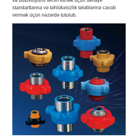
və bütövlüyünü təmin etmək üçün sənaye
standartlarına və təhlükəsizlik tələblərinə cavab
vermək üçün nəzərdə tutulub.