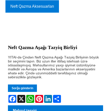
Neft Qazma Aksesuarları
Neft Qazma Aşağı Təzyiq Birliyi
YITAI-də Çindən Neft Qazma Aşağı Təzyiq Birliyinin böyük
bir seçimini tapın. Biz uzun illər ittifaq istehsalı üzrə
ixtisaslaşmışıq. Məhsullarımız yaxşı qiymət üstünlüyünə
malikdir və Avropa və Amerika bazarlarının əksəriyyətini
əhatə edir. Çində uzunmüddətli tərəfdaşınız olmağı
səbirsizliklə gözləyirik.
Sorğu göndərin
Facebook
X
WhatsApp
Pinterest
LinkedIn
Share
Məhsul təsviri