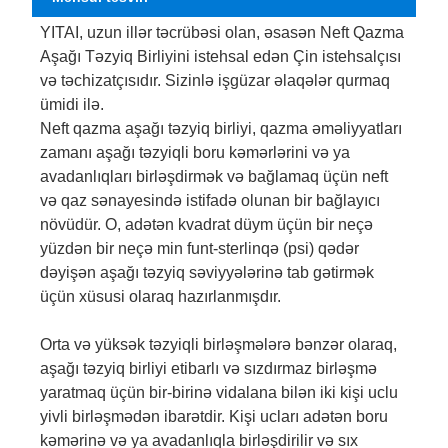
YITAI, uzun illər təcrübəsi olan, əsasən Neft Qazma
Aşağı Təzyiq Birliyini istehsal edən Çin istehsalçısı
və təchizatçısıdır. Sizinlə işgüzar əlaqələr qurmaq
ümidi ilə.
Neft qazma aşağı təzyiq birliyi, qazma əməliyyatları
zamanı aşağı təzyiqli boru kəmərlərini və ya
avadanlıqları birləşdirmək və bağlamaq üçün neft
və qaz sənayesində istifadə olunan bir bağlayıcı
növüdür. O, adətən kvadrat düym üçün bir neçə
yüzdən bir neçə min funt-sterlinqə (psi) qədər
dəyişən aşağı təzyiq səviyyələrinə tab gətirmək
üçün xüsusi olaraq hazırlanmışdır.
Orta və yüksək təzyiqli birləşmələrə bənzər olaraq,
aşağı təzyiq birliyi etibarlı və sızdırmaz birləşmə
yaratmaq üçün bir-birinə vidalana bilən iki kişi uclu
yivli birləşmədən ibarətdir. Kişi ucları adətən boru
kəmərinə və ya avadanlıqla birləşdirilir və sıx