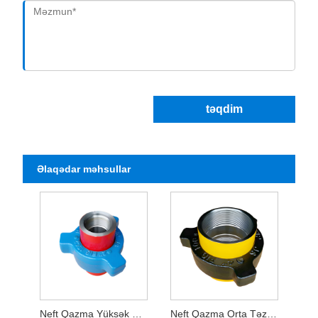
təqdim
Əlaqədar məhsullar
Neft Qazma Yüksək Təzyiq Birliyi
Neft Qazma Orta Təzyiq Birliyi