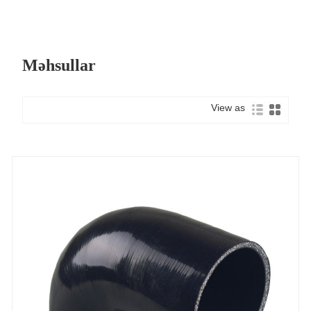
Məhsullar
View as