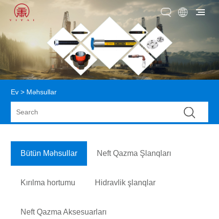
Ev
>
Məhsullar
Bütün Məhsullar
Neft Qazma Şlanqları
Kırılma hortumu
Hidravlik şlanqlar
Neft Qazma Aksesuarları