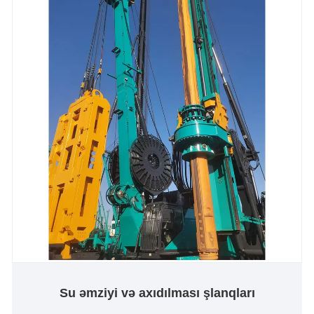
Su əmziyi və axıdılması şlanqları