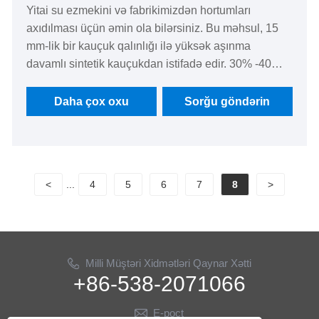
Yitai su ezmekini və fabrikimizdən hortumları
axıdılması üçün əmin ola bilərsiniz. Bu məhsul, 15
mm-lik bir kauçuk qalınlığı ilə yüksək aşınma
davamlı sintetik kauçukdan istifadə edir. 30% -40%
qum və çınqıl ehtiva edən sluriləri nəql edə bilər.
Daha çox oxu
Sorğu göndərin
<
...
4
5
6
7
8
>
Milli Müştəri Xidmətləri Qaynar Xətti
+86-538-2071066
E-poçt