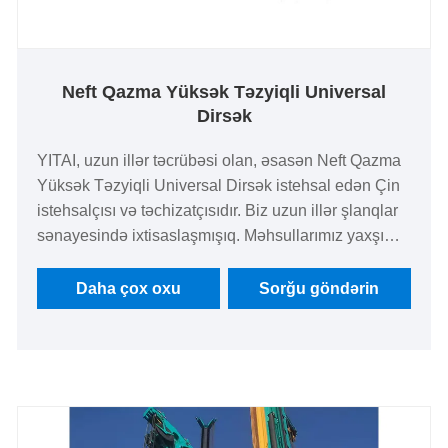
Neft Qazma Yüksək Təzyiqli Universal
Dirsək
YITAI, uzun illər təcrübəsi olan, əsasən Neft Qazma
Yüksək Təzyiqli Universal Dirsək istehsal edən Çin
istehsalçısı və təchizatçısıdır. Biz uzun illər şlanqlar
sənayesində ixtisaslaşmışıq. Məhsullarımız yaxşı
qiymət üstünlüyünə malikdir və Avropa və Amerika
bazarlarının əksəriyyətini əhatə edir. Çində
Daha çox oxu
Sorğu göndərin
uzunmüddətli tərəfdaşınız olmağı səbirsizliklə
gözləyirik.