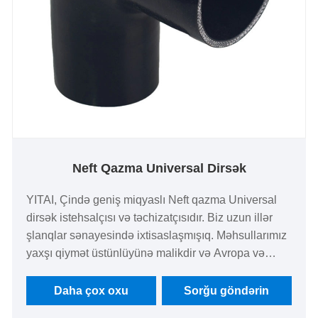
Neft Qazma Universal Dirsək
YITAI, Çində geniş miqyaslı Neft qazma Universal
dirsək istehsalçısı və təchizatçısıdır. Biz uzun illər
şlanqlar sənayesində ixtisaslaşmışıq. Məhsullarımız
yaxşı qiymət üstünlüyünə malikdir və Avropa və
Amerika bazarlarının əksəriyyətini əhatə edir. Çində
uzunmüddətli tərəfdaşınız olmağı səbirsizliklə
Daha çox oxu
Sorğu göndərin
gözləyirik.